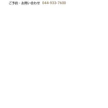
044-933-7600
ご予約・お問い合わせ
問合せ時間：8:30～16:30
医療従事者の方へ ›
企業様お問い合わせ ›
受診案内 ›
〒214-0014
神奈川県川崎市多摩区登戸2566-1
GranSoleil登戸1階
アクセス方法・当院入口の案内
●
小田急線・JR南武線「登戸駅」から徒歩1分
●
「外来用入口」と「透析用入口」の場所が異な
りますので、ご注意ください。