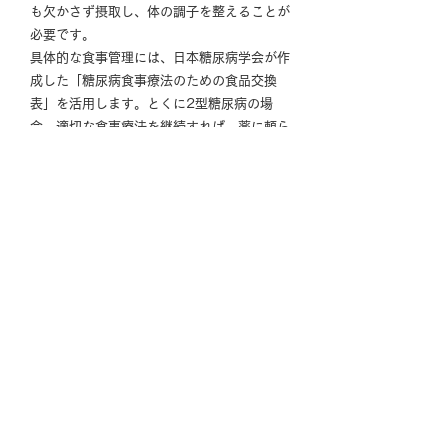
も欠かさず摂取し、体の調子を整えることが
必要です。
具体的な食事管理には、日本糖尿病学会が作
成した「糖尿病食事療法のための食品交換
表」を活用します。とくに2型糖尿病の場
合、適切な食事療法を継続すれば、薬に頼ら
ず血糖コントロールが改善する可能性もあり
ます。
当クリニックでは、管理栄養士による栄養相
談を行っています。外食やお酒の機会が多い
方でも無理なく続けられる食事の工夫や、忙
しい中でも実践できるアドバイスをご提案し
ます。
栄養相談のご案内 ›
運動療法