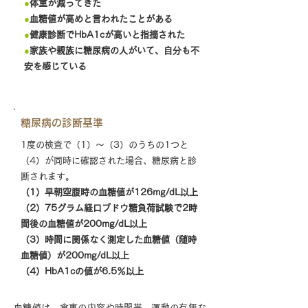
●
体重が減ってきた
●
血糖値が高めと言われたことがある
●
健康診断でHbA1cが高いと指摘された
●
家族や親族に糖尿病の人がいて、自分も不
安を感じている
糖尿病の診断基準
1度の検査で（1）〜（3）のうちの1つと
（4）が同時に確認された場合、糖尿病と診
断されます。
（1）早朝空腹時の血糖値が126mg/dL以上
（2）75グラム経口ブドウ糖負荷試験で2時
間後の血糖値が200mg/dL以上
（3）時間に関係なく測定した血糖値（随時
血糖値）が200mg/dL以上
（4）HbA1cの値が6.5％以上
血糖値は、食事の内容や時間帯、運動の有無な