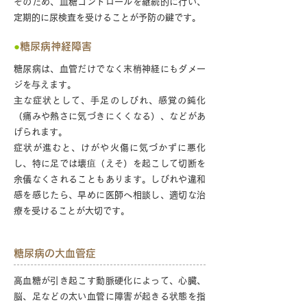
そのため、血糖コントロールを継続的に行い、
定期的に尿検査を受けることが予防の鍵です。
●
糖尿病神経障害
糖尿病は、血管だけでなく末梢神経にもダメー
ジを与えます。
主な症状として、手足のしびれ、感覚の鈍化
（痛みや熱さに気づきにくくなる）、などがあ
げられます。
症状が進むと、けがや火傷に気づかずに悪化
し、特に足では壊疽（えそ）を起こして切断を
余儀なくされることもあります。しびれや違和
感を感じたら、早めに医師へ相談し、適切な治
療を受けることが大切です。
糖尿病の大血管症
高血糖が引き起こす動脈硬化によって、心臓、
脳、足などの太い血管に障害が起きる状態を指