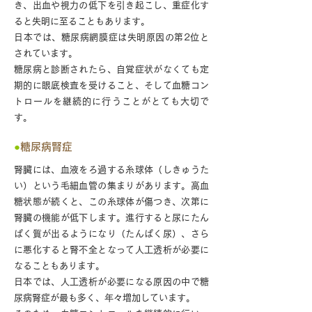
き、出血や視力の低下を引き起こし、重症化す
ると失明に至ることもあります。
日本では、糖尿病網膜症は失明原因の第2位と
されています。
糖尿病と診断されたら、自覚症状がなくても定
期的に眼底検査を受けること、そして血糖コン
トロールを継続的に行うことがとても大切で
す。
●
糖尿病腎症
腎臓には、血液をろ過する糸球体（しきゅうた
い）という毛細血管の集まりがあります。高血
糖状態が続くと、この糸球体が傷つき、次第に
腎臓の機能が低下します。進行すると尿にたん
ぱく質が出るようになり（たんぱく尿）、さら
に悪化すると腎不全となって人工透析が必要に
なることもあります。
日本では、人工透析が必要になる原因の中で糖
尿病腎症が最も多く、年々増加しています。