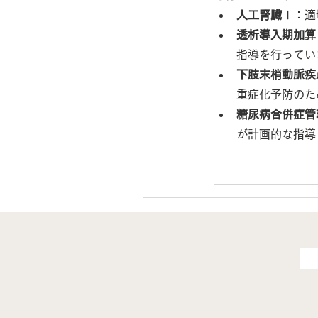
人工腎臓Ⅰ
：適
透析導入期加算
指導を行ってい
下肢末梢動脈疾
重症化予防のた
糖尿病合併症管
が計画的な指導